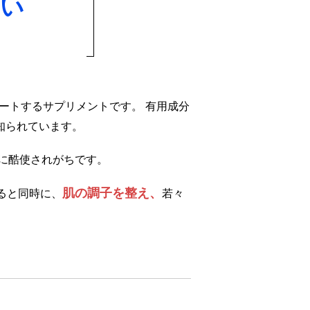
ない
ポートするサプリメントです。 有用成分
知られています。
に酷使されがちです。
肌の調子を整え、
ると同時に、
若々