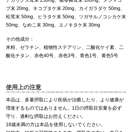
アガリクス茸末 250mg、猪苓舞茸末 100mg、メシマコ
ブ末 20mg、キコブタケ末 20mg、カイガラダケ 50mg、
松茸末 50mg、ヒラタケ末 50mg、ツガサルノコシカケ末
50mg、なめこ末 30mg、エノキタケ末 30mg
その他成分：
米粉、ゼラチン、植物性ステアリン、二酸化ケイ素、二
酸化チタン、赤色40号、赤色3号、青色1号、黄色5号
使用上の注意
本品は、多量摂取により疾病が治癒したり、より健康が
増進するものではありません。1日の摂取目安量を必ず
守り、過剰な摂取はお控えください。
18歳未満の方は本品を使用しないでください。