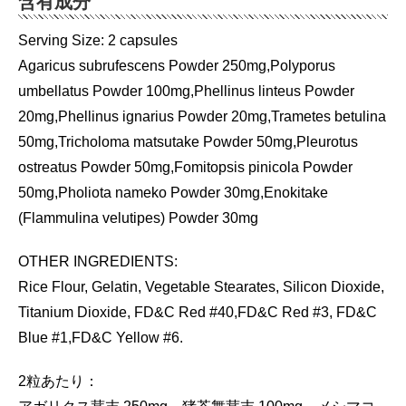
含有成分
Serving Size: 2 capsules
Agaricus subrufescens Powder 250mg,Polyporus
umbellatus Powder 100mg,Phellinus linteus Powder
20mg,Phellinus ignarius Powder 20mg,Trametes betulina
50mg,Tricholoma matsutake Powder 50mg,Pleurotus
ostreatus Powder 50mg,Fomitopsis pinicola Powder
50mg,Pholiota nameko Powder 30mg,Enokitake
(Flammulina velutipes) Powder 30mg
OTHER INGREDIENTS:
Rice Flour, Gelatin, Vegetable Stearates, Silicon Dioxide,
Titanium Dioxide, FD&C Red #40,FD&C Red #3, FD&C
Blue #1,FD&C Yellow #6.
2粒あたり：