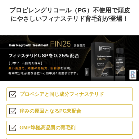
プロピレングリコール（PG）不使用で
頭皮
にやさしいフィナステリド育毛剤が登場！
プロペシアと同じ
成分フィナステリド
痒みの原因となる
PG未配合
GMP準拠
高品質の育毛剤