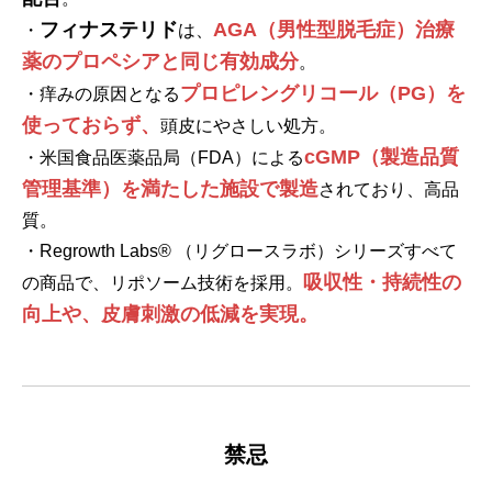
フィナステリド
AGA（男性型脱毛症）治療
・
は、
薬のプロペシアと同じ有効成分
。
プロピレングリコール（PG）を
・痒みの原因となる
使っておらず、
頭皮にやさしい処方。
cGMP（製造品質
・米国食品医薬品局（FDA）による
管理基準）を満たした施設で製造
されており、高品
質。
・Regrowth Labs® （リグロースラボ）シリーズすべて
吸収性・持続性の
の商品で、リポソーム技術を採用。
向上や、皮膚刺激の低減を実現。
禁忌