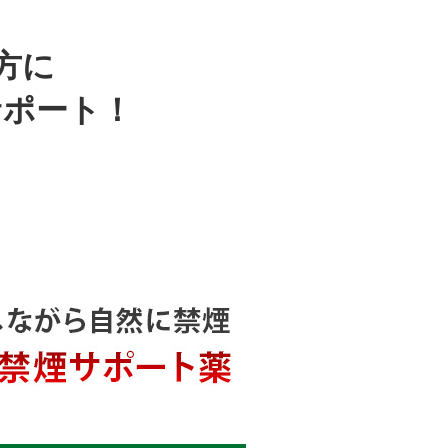
方に
サポート！