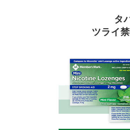
タ
ツライ禁