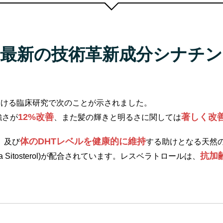
最新の技術革新成分シナチン
おける臨床研究で次のことが示されました。
12%改善
著しく改
強さが
、また髪の輝きと明るさに関しては
体のDHTレベルを健康的に維持
)、及び
する助けとなる天然の
抗加
ta Sitosterol)が配合されています。レスベラトロールは、