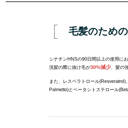
毛髪のための
シナチンHNSの90日間以上の使用に
30%減少
洗髪の際に抜け毛が
、髪の
また、レスベラトロール(Resveratrol
Palmetto)とベータシトステロール(Be