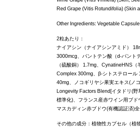
Red Grape (Vitis Rotundifolia) (Skin
Other Ingredients: Vegetable Capsule 
2粒あたり：
ナイアシン（ナイアシンアミド） 18
3000mcg、パントテン酸（d-パント
（硫酸銅） 1.7mg、CynatineHNS（羊
Complex 300mg、β-シトステロ
40mg、ノコギリヤシ果実エキス(ノコギリ
Longevity Factors Blend
標準化)、フランス産赤ワイン用ブドウ
マスカディン赤ブドウ(有機認証済)全体
その他の成分：植物性カプセル（植