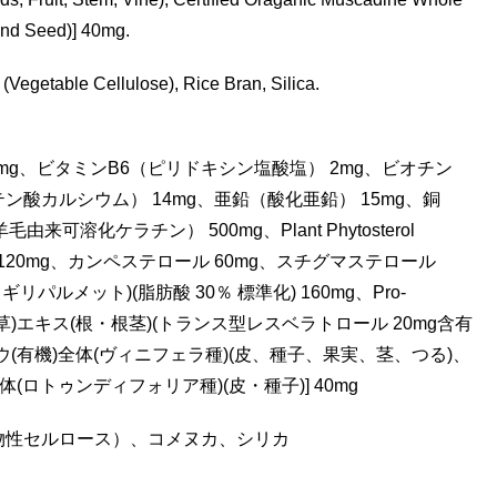
 and Seed)] 40mg.
(Vegetable Cellulose), Rice Bran, Silica.
mg、ビタミンB6（ピリドキシン塩酸塩） 2mg、ビオチン
テン酸カルシウム） 14mg、亜鉛（酸化亜鉛） 15mg、銅
毛由来可溶化ケラチン） 500mg、Plant Phytosterol
ール 120mg、カンペステロール 60mg、スチグマステロール
パルメット)(脂肪酸 30％ 標準化) 160mg、Pro-
[イタドリ(野草)エキス(根・根茎)(トランス型レスベラトロール 20mg含有
(有機)全体(ヴィニフェラ種)(皮、種子、果実、茎、つる)、
(ロトゥンディフォリア種)(皮・種子)] 40mg
物性セルロース）、コメヌカ、シリカ