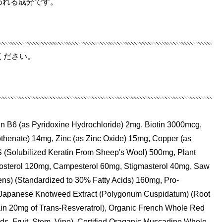
われる成分です。
ください。
n B6 (as Pyridoxine Hydrochloride) 2mg, Biotin 3000mcg,
thenate) 14mg, Zinc (as Zinc Oxide) 15mg, Copper (as
 (Solubilized Keratin From Sheep's Wool) 500mg, Plant
tosterol 120mg, Campesterol 60mg, Stigmasterol 40mg, Saw
ns) (Standardized to 30% Fatty Acids) 160mg, Pro-
d Japanese Knotweed Extract (Polygonum Cuspidatum) (Root
in 20mg of Trans-Resveratrol), Organic French Whole Red
eds, Fruit, Stem, Vine), Certified Oraganic Muscadine Whole