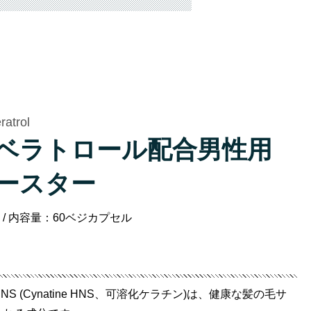
ratrol
ベラトロール配合男性用
ースター
ics / 内容量：60ベジカプセル
(Cynatine HNS、可溶化ケラチン)は、健康な髪の毛サ