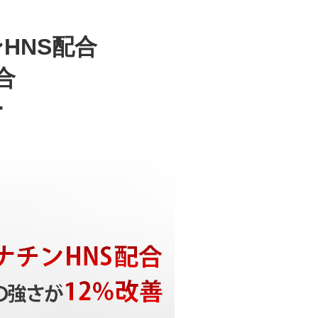
HNS配合
合
ー