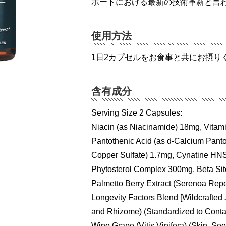
ポートにおける最新の技術革新と言
使用方法
1日2カプセルをお食事と共にお摂り
含有成分
Serving Size 2 Capsules:
Niacin (as Niacinamide) 18mg, Vitami
Pantothenic Acid (as d-Calcium Panto
Copper Sulfate) 1.7mg, Cynatine HNS
Phytosterol Complex 300mg, Beta Si
Palmetto Berry Extract (Serenoa Repe
Longevity Factors Blend [Wildcrafte
and Rhizome) (Standardized to Conta
Wine Grape (Vitis Vinifera) (Skin, Se