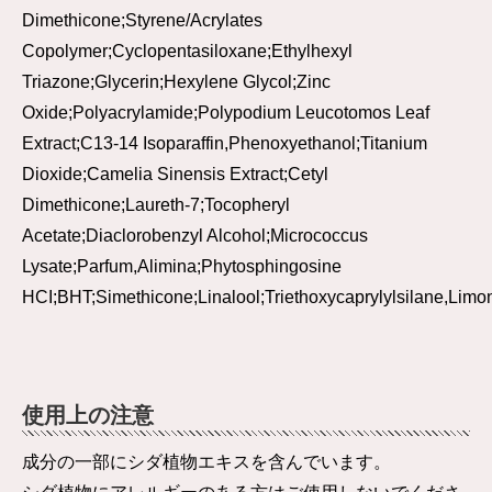
Dimethicone;Styrene/Acrylates
Copolymer;Cyclopentasiloxane;Ethylhexyl
Triazone;Glycerin;Hexylene Glycol;Zinc
Oxide;Polyacrylamide;Polypodium Leucotomos Leaf
Extract;C13-14 Isoparaffin,Phenoxyethanol;Titanium
Dioxide;Camelia Sinensis Extract;Cetyl
Dimethicone;Laureth-7;Tocopheryl
Acetate;Diaclorobenzyl Alcohol;Micrococcus
Lysate;Parfum,Alimina;Phytosphingosine
HCI;BHT;Simethicone;Linalool;Triethoxycaprylylsilane,Limo
使用上の注意
成分の一部にシダ植物エキスを含んでいます。