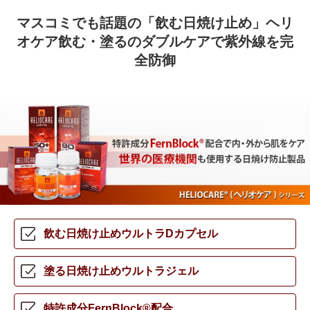
マスコミでも話題の「飲む日焼け止め」ヘリ
オケア
飲む・塗るのダブルケアで紫外線を完
全防御
飲む日焼け止め
ウルトラDカプセル
塗る日焼け止め
ウルトラジェル
特許成分
FernBlock®配合