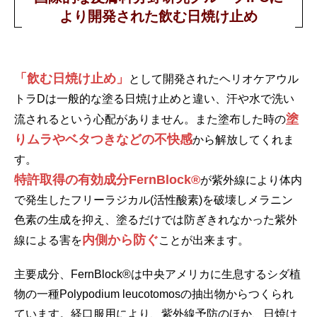
より
開発された飲む日焼け止め
「飲む日焼け止め」
として開発されたヘリオケアウル
トラDは一般的な塗る日焼け止めと違い、汗や水で洗い
塗
流されるという心配がありません。また塗布した時の
りムラやベタつきなどの不快感
から解放してくれま
す。
特許取得の有効成分FernBlock®
が紫外線により体内
で発生したフリーラジカル(活性酸素)を破壊しメラニン
色素の生成を抑え、塗るだけでは防ぎきれなかった紫外
内側から防ぐ
線による害を
ことが出来ます。
主要成分、FernBlock®は中央アメリカに生息するシダ植
物の一種Polypodium leucotomosの抽出物からつくられ
ています。経口服用により、紫外線予防のほか、日焼け