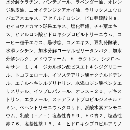
水分解ケラチン、パンテノール、ラベンダー油、オレン
ジ果皮油、ニオイテンジクアオイ油、ラリックスエウロ
パエア木エキス、アセチルチロシン、ピロ亜硫酸Ｎａ、
セイヨウアカマツ球果エキス、塩化亜鉛、チャ葉エキ
ス、ヒアルロン酸ヒドロキシプロピルトリモニウム、コ
ーヒー種子エキス、黒砂糖、コメエキス、豆乳発酵液、
水添レシチン、加水分解ローヤルゼリータンパク、加水
分解シルク、メドウフォーム－δ－ラクトン、シクロヘ
キサン－１，４－ジカルボン酸ビスエトキシジグリコー
ル、トコフェロール、イソステアリン酸オクチルドデシ
ル、エチルヘキシルグリセリン、水添ロジン酸ペンタエ
リスリチル、イソプロパノール、オレス－２０、デキス
トリン、エタノール、ステアラミドプロピルジメチルア
ミン、ベヘントリモニウムクロリド、炭酸水素アンモニ
ウム、乳酸（＋／－）塩基性青９９、ＨＣ青２、塩基性
赤７６、塩基性茶１６、４－ヒドロキシプロピルアミノ