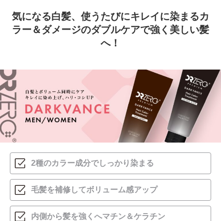
気になる白髪、使うたびにキレイに染まる
カ
ラー＆ダメージのダブルケアで強く美しい髪
へ！
2種のカラー成分で
しっかり染まる
毛髪を補修して
ボリューム感アップ
内側から髪を強く
へマチン＆ケラチン