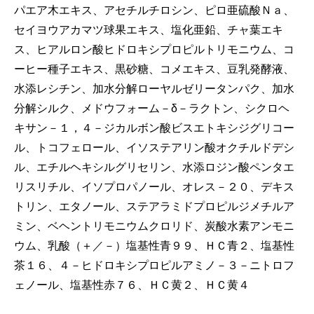
パエア木エキス、アセチルチロシン、ピロ亜硫酸Ｎａ、
セイヨウアカマツ球果エキス、塩化亜鉛、チャ葉エキ
ス、ヒアルロン酸ヒドロキシプロピルトリモニウム、コ
ーヒー種子エキス、黒砂糖、コメエキス、豆乳発酵液、
水添レシチン、加水分解ローヤルゼリータンパク、加水
分解シルク、メドウフォーム－δ－ラクトン、シクロヘ
キサン－１，４－ジカルボン酸ビスエトキシジグリコー
ル、トコフェロール、イソステアリン酸オクチルドデシ
ル、エチルヘキシルグリセリン、水添ロジン酸ペンタエ
リスリチル、イソプロパノール、オレス－２０、デキス
トリン、エタノール、ステアラミドプロピルジメチルア
ミン、ベヘントリモニウムクロリド、炭酸水素アンモニ
ウム、乳酸（＋／－）塩基性青９９、ＨＣ青２、塩基性
茶１６、４－ヒドロキシプロピルアミノ－３－ニトロフ
ェノール、塩基性赤７６、ＨＣ黄２、ＨＣ黄４