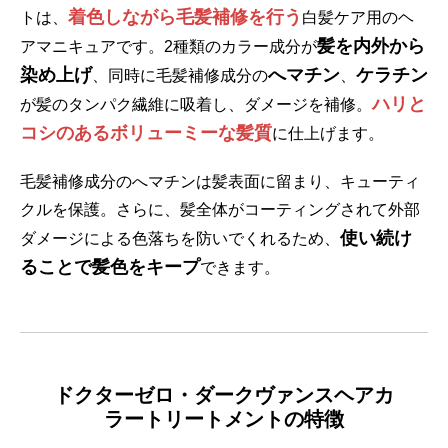
着色しながら毛髪補修を行う
トは、
白髪ケア用のヘ
髪を内外から
アマニキュアです。2種類のカラー成分が
染め上げ
へマチン
ケラチン
、同時に毛髪補修成分の
、
ハリと
が髪のタンパク繊維に吸着し、ダメージを補修。
コシのあるボリューミーな髪質
に仕上げます。
毛髪補修成分のへマチンは髪表面に留まり、キューティ
クルを保護。さらに、髪全体がコーティングされて外部
使い続け
ダメージによる色落ちを防いでくれるため、
ることで髪色をキープ
できます。
ドクターゼロ・ダークヴァンスヘアカ
ラートリートメントの特徴