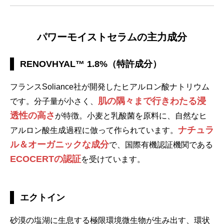
パワーモイストセラムの主力成分
RENOVHYAL™ 1.8%（特許成分）
フランスSoliance社が開発したヒアルロン酸ナトリウム
肌の隅々まで行きわたる浸
です。分子量が小さく、
透性の高さ
が特徴。小麦と乳酸菌を原料に、自然なヒ
ナチュラ
アルロン酸生成過程に倣って作られています。
ル＆オーガニックな成分
で、国際有機認証機関である
ECOCERTの認証
を受けています。
エクトイン
砂漠の塩湖に生息する極限環境微生物が生み出す、環状