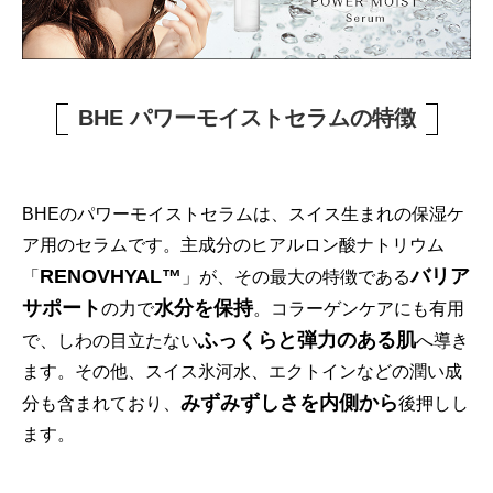
BHE パワーモイストセラムの特徴
BHEのパワーモイストセラムは、スイス生まれの保湿ケ
ア用のセラムです。主成分のヒアルロン酸ナトリウム
RENOVHYAL™
バリア
「
」が、その最大の特徴である
サポート
水分を保持
の力で
。コラーゲンケアにも有用
ふっくらと弾力のある肌
で、しわの目立たない
へ導き
ます。その他、スイス氷河水、エクトインなどの潤い成
みずみずしさを内側から
分も含まれており、
後押しし
ます。