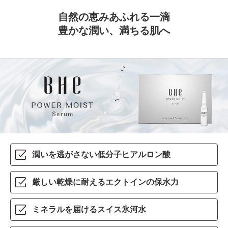
自然の恵みあふれる一滴
豊かな潤い、満ちる肌へ
潤いを逃がさない
低分子ヒアルロン酸
厳しい乾燥に耐える
エクトインの保水力
ミネラルを届ける
スイス氷河水