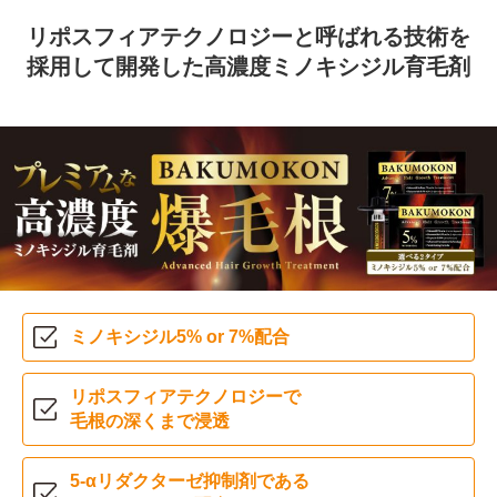
リポスフィアテクノロジーと呼ばれる技術を
採用して
開発した高濃度ミノキシジル育毛剤
ミノキシジル
5% or 7%配合
リポスフィアテクノロジーで
毛根の深くまで浸透
5-αリダクターゼ抑制剤である